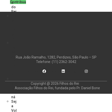
Contribua
s
do
Rei
Clo
wn
Pal
ha
çar
ia
Cu
rs
os
de
Rua João Ramalho, 1282, Perdizes, São Paulo – SP
Ca
Telefone: (11) 2362-3042
pel
ani
Facebook
Linkedin
Instagram
a
Pr
Copyright @ 2026 Filhos do Rei
oje
Associação Filhos do Rei, fundada pelo Pr. Daniel Bone
to
Ma
ná
Sej
a
Vol