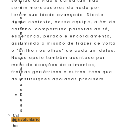
sentido da vida e acreditam não
t
serem merecedores de nada por
a
i
terem sua idade avançada. Diante
s
deste contexto, nossa equipe, além do
P
e
carinho, compartilha palavras de fé,
n
esperança, perdão e encorajamento,
i
assumindo a missão de trazer de volta
t
e
o “brilho nos olhos” de cada um deles.
n
Nosso apoio também acontece por
c
i
meio de doações de alimentos,
á
fraldas geriátricas e outros itens que
r
as instituições apoiadas precisem.
i
a
s
R
u
a
s
CEI
Seja voluntário
Fil
ho