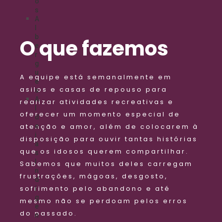
o
s
A
l
b
O que fazemos
e
r
g
u
A equipe está semanalmente em
e
asilos e casas de repouso para
s
A
realizar atividades recreativas e
l
oferecer um momento especial de
d
e
atenção e amor, além de colocarem à
i
disposição para ouvir tantas histórias
a
que os idosos querem compartilhar.
s
I
Sabemos que muitos deles carregam
n
frustrações, mágoas, desgosto,
d
sofrimento pelo abandono e até
í
g
mesmo não se perdoam pelos erros
e
do passado.
n