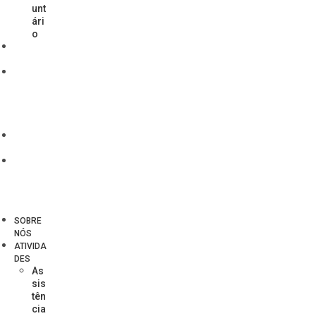
unt
ári
o
EVEN
TOS
TRAN
SPARÊ
NCIA
SOCIA
L
NOTÍ
CIAS
CONT
ATO
Menu
SOBRE
NÓS
ATIVIDA
DES
As
sis
tên
cia