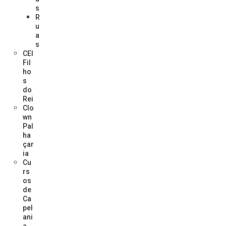
s
R
u
a
s
CEI
Fil
ho
s
do
Rei
Clo
wn
Pal
ha
çar
ia
Cu
rs
os
de
Ca
pel
ani
a