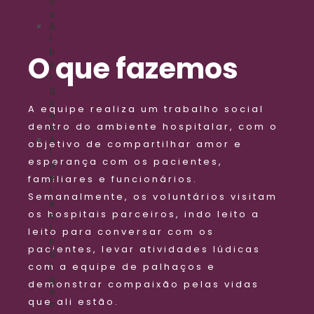
o
s
A
l
b
O que fazemos
e
r
g
u
A equipe realiza um trabalho social
e
dentro do ambiente hospitalar, com o
s
A
objetivo de compartilhar amor e
l
esperança com os pacientes,
d
e
familiares e funcionários.
i
Semanalmente, os voluntários visitam
a
os hospitais parceiros, indo leito a
s
I
leito para conversar com os
n
pacientes, levar atividades lúdicas
d
com a equipe de palhaços e
í
g
demonstrar compaixão pelas vidas
e
que ali estão.
n