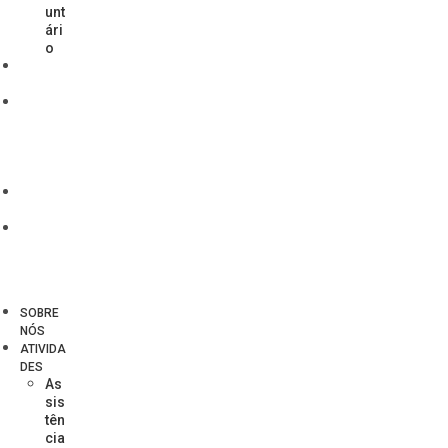
unt
ári
o
EVEN
TOS
TRAN
SPARÊ
NCIA
SOCIA
L
NOTÍ
CIAS
CONT
ATO
Menu
SOBRE
NÓS
ATIVIDA
DES
As
sis
tên
cia