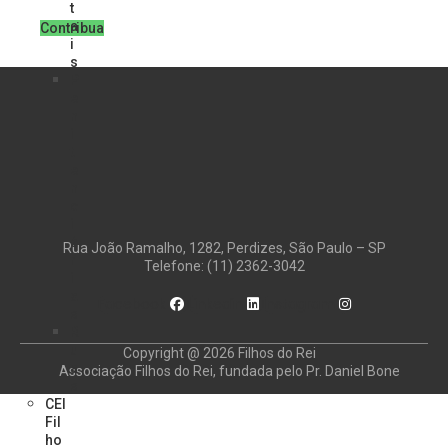
t
a
Contribua
i
s
P
e
n
i
t
e
n
c
i
á
Rua João Ramalho, 1282, Perdizes, São Paulo – SP
r
Telefone: (11) 2362-3042
i
a
Facebook
Linkedin
Instagram
s
R
u
Copyright @ 2026 Filhos do Rei
a
Associação Filhos do Rei, fundada pelo Pr. Daniel Bone
s
CEI
Fil
ho