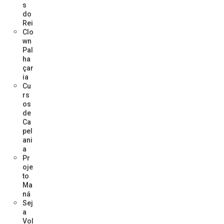
s
do
Rei
Clo
wn
Pal
ha
çar
ia
Cu
rs
os
de
Ca
pel
ani
a
Pr
oje
to
Ma
ná
Sej
a
Vol