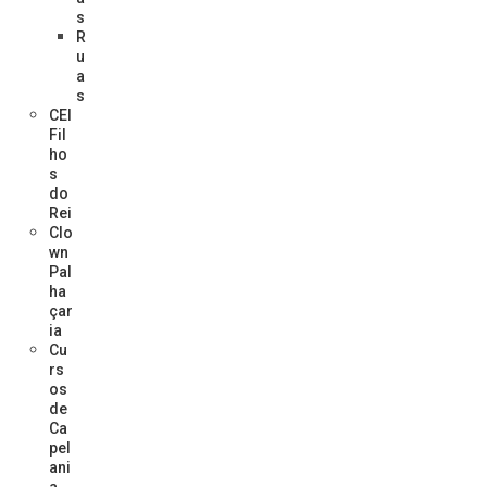
s
R
u
a
s
CEI
Fil
ho
s
do
Rei
Clo
wn
Pal
ha
çar
ia
Cu
rs
os
de
Ca
pel
ani
a