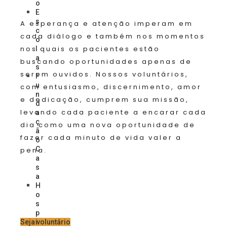
o
E
s
A esperança e atenção imperam em
c
cada diálogo e também nos momentos
o
nos quais os pacientes estão
l
a
buscando oportunidades apenas de
s
serem ouvidos. Nossos voluntários,
F
u
com entusiasmo, discernimento, amor
n
e dedicação, cumprem sua missão,
d
levando cada paciente a encarar cada
a
ç
dia como uma nova oportunidade de
ã
fazer cada minuto de vida valer a
o
C
pena.
a
s
a
H
o
s
p
Seja voluntário
i