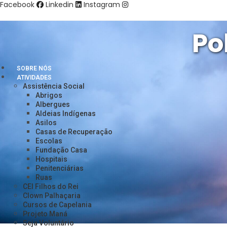
Ir
Facebook
Linkedin
Instagram
para
o
Po
conteúdo
SOBRE NÓS
ATIVIDADES
Assistência Social
Abrigos
Albergues
Aldeias Indígenas
Asilos
Casas de Recuperação
Escolas
Fundação Casa
Hospitais
Penitenciárias
Ruas
CEI Filhos do Rei
Clown Palhaçaria
Cursos de Capelania
Projeto Maná
Seja Voluntário