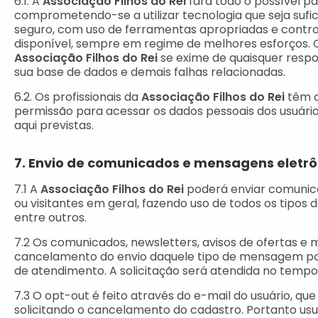
6.1. A
Associação Filhos do Rei
fará todo o possível p
comprometendo-se a utilizar tecnologia que seja suf
seguro, com uso de ferramentas apropriadas e contro
disponível, sempre em regime de melhores esforços.
Associação Filhos do Rei
se exime de quaisquer respon
sua base de dados e demais falhas relacionadas.
6.2. Os profissionais da
Associação Filhos do Rei
têm c
permissão para acessar os dados pessoais dos usuári
aqui previstas.
7. Envio de comunicados e mensagens eletrô
7.1 A
Associação Filhos do Rei
poderá enviar comunicad
ou visitantes em geral, fazendo uso de todos os tipos 
entre outros.
7.2 Os comunicados, newsletters, avisos de ofertas e 
cancelamento do envio daquele tipo de mensagem por 
de atendimento. A solicitação será atendida no temp
7.3 O opt-out é feito através do e-mail do usuário,
solicitando o cancelamento do cadastro. Portanto u