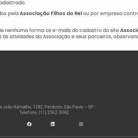
cadastrado.
dos pela
Associação Filhos do Rei
ou por empresa contrat
de nenhuma forma os e-mails do cadastro do site
Associ
 às atividades da Associação e seus parceiros, observand
a João Ramalho, 1282, Perdizes, São Paulo – SP
Telefone: (11) 2362-3042
Facebook
Linkedin
Instagram