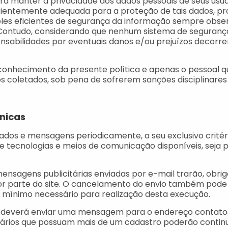
ara manter a privacidade dos dados pessoais de seus us
icientemente adequada para a proteção de tais dados, 
les eficientes de segurança da informação sempre obse
 Contudo, considerando que nenhum sistema de seguranç
sabilidades por eventuais danos e/ou prejuízos decorrent
onhecimento da presente política e apenas o pessoal qu
os coletados, sob pena de sofrerem sanções disciplinare
nicas
os e mensagens periodicamente, a seu exclusivo critério
de tecnologias e meios de comunicação disponíveis, seja 
mensagens publicitárias enviadas por e-mail trarão, obr
parte do site. O cancelamento do envio também pode se
o mínimo necessário para realização desta execução.
 que deverá enviar uma mensagem para o endereço contat
suários que possuam mais de um cadastro poderão contin