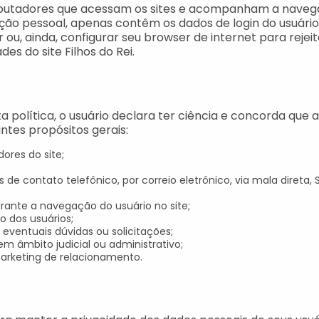
putadores que acessam os sites e acompanham a navega
o pessoal, apenas contêm os dados de login do usuário
u, ainda, configurar seu browser de internet para rejeit
es do site Filhos do Rei.
ta política, o usuário declara ter ciência e concorda que 
ntes propósitos gerais:
dores do site;
 de contato telefônico, por correio eletrônico, via mala direta
urante a navegação do usuário no site;
o dos usuários;
 eventuais dúvidas ou solicitações;
em âmbito judicial ou administrativo;
arketing de relacionamento.