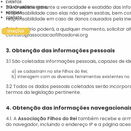
EVENTOS
2.3. O usuário garante a veracidade e exatidão das in
TRANSPARÊNCIA SOCIAL
responsabilidade caso elas não sejam exatas, bem co
NOTÍCIAS
responsabilidade em caso de danos causados pela ine
CONTATO
2.4. O usuário poderá, a qualquer momento, solicitar 
DOAÇÕES
contato@associacaofilhosdorei.org
3. Obtenção das informações pessoais
3.1 São coletadas informações pessoais, capazes de ide
a) se cadastram no site Filhos do Rei;
b) interagem com as diversas ferramentas existentes no s
3.2 Todos os dados pessoais coletados serão incorpo
termos da legislação pertinente.
4. Obtenção das informações navegacionais
4.1. A
Associação Filhos do Rei
também recebe e armaz
do navegador, incluindo o endereço IP e a página aces