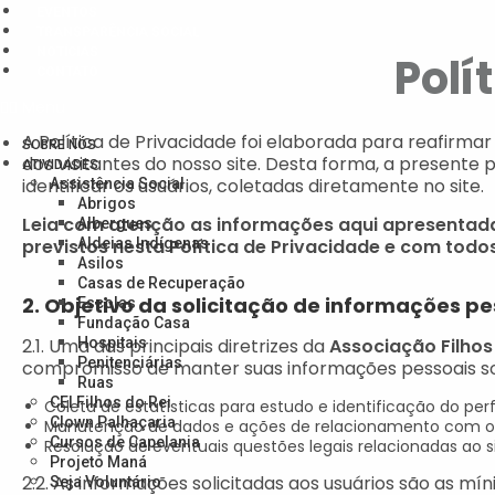
EVENTOS
TRANSPARÊNCIA SOCIAL
NOTÍCIAS
Polí
CONTATO
Menu
A Política de Privacidade foi elaborada para reafir
SOBRE NÓS
dos visitantes do nosso site. Desta forma, a presente 
ATIVIDADES
identificar os usuários, coletadas diretamente no site.
Assistência Social
Abrigos
Leia com atenção as informações aqui apresentadas
Albergues
previstos nesta Política de Privacidade e com todo
Aldeias Indígenas
Asilos
Casas de Recuperação
2. Objetivo da solicitação de informações pes
Escolas
Fundação Casa
2.1. Uma das principais diretrizes da
Hospitais
Associação Filhos
Penitenciárias
compromisso de manter suas informações pessoais sob 
Ruas
CEI Filhos do Rei
Coleta de estatísticas para estudo e identificação do pe
Clown Palhaçaria
Manutenção de dados e ações de relacionamento com os 
Cursos de Capelania
Resolução de eventuais questões legais relacionadas ao si
Projeto Maná
2.2. As informações solicitadas aos usuários são as mín
Seja Voluntário