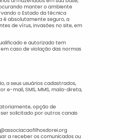
uários armazenados em sua base,
procurando manter o ambiente
rvando o Estado da técnica
a é absolutamente seguro, a
es de vírus, invasões no site, em
alificado e autorizado tem
s em caso de violação das normas
, a seus usuários cadastrados,
por e-mail, SMS, MMS, mala-direta,
igatoriamente, opção de
r solicitado por outros canais
o@associacaofilhosdorei.org
uar a receber os comunicados ou